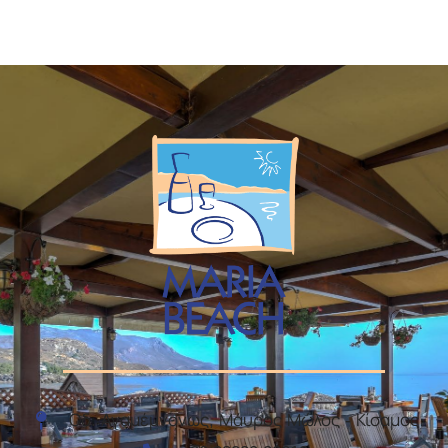
Οδ. Αγαμέμνονως, Μάυρος Μώλος - Κίσαμος