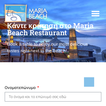
Κάντε κράτηση στο Maria
Το μενού μας
Εκδηλώσεις & Νέα
Κάντε κρά
Beach Restaurant
Book a table to enjoy our most delicious
tastes right next to the beach!
Ονοματεπώνυμο